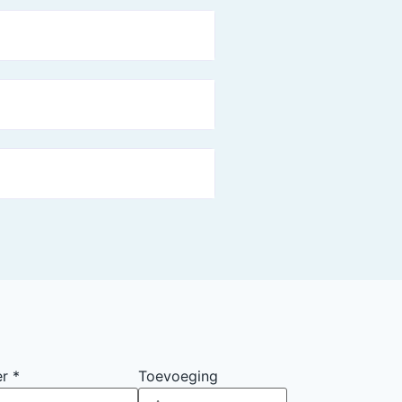
er
*
Toevoeging