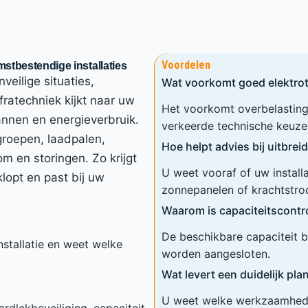
Voordelen
mstbestendige installaties
eilige situaties,
Wat voorkomt goed elektro
fratechniek kijkt naar uw
Het voorkomt overbelasting,
lannen en energieverbruik.
verkeerde technische keuze
groepen, laadpalen,
Hoe helpt advies bij uitbrei
m en storingen. Zo krijgt
U weet vooraf of uw installa
lopt en past bij uw
zonnepanelen of krachtstro
Waarom is capaciteitscontro
De beschikbare capaciteit b
installatie en weet welke
worden aangesloten.
Wat levert een duidelijk pla
U weet welke werkzaamheden
rdlekbeveiliging, capaciteit