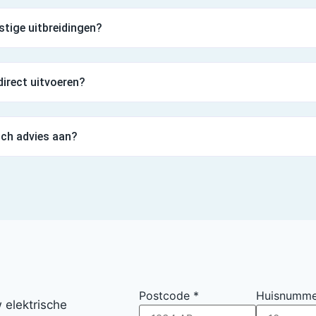
stige uitbreidingen?
direct uitvoeren?
sch advies aan?
Postcode
*
Huisnumm
 elektrische