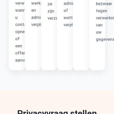
verwerken
werkzaamheden
administratie
bezwaar
ze
wanneer
en
of
tegen
zijn
u
administratieve
wettelijke
verwerki
verzameld.
contact
verplichtingen.
verplichtingen.
van
opneemt
uw
of
gegevens
een
offerte
aanvraagt.
Privacyvraag stellen