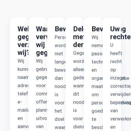
Welke
Waarom
Bewaartermijn
Delen
Beveiliging
Uw
gegevens
verwerken
met
rechte
Persoonsgegevens
Wij
verzamelen
wij
derden
U
worden
nemen
wij?
gegevens?
Gegevens
heeft
niet
passende
Wij
Wij
worden
recht
langer
technische
kunnen
gebruiken
alleen
op
bewaard
en
naam,
gegevens
gedeeld
inzage,
dan
organisatorische
adres,
voor
wanneer
correctie
noodzakelijk
maatregelen
telefoonnummer,
communicatie,
dit
verwijder
is
om
e-
offertes,
noodzakelijk
beperkin
voor
persoonsgegeve
mailadres
planning,
is
van
het
goed
en
uitvoering
voor
verwerki
doel
te
aanvraaggegevens
van
dienstverlening,
en
waarvoor
beschermen.