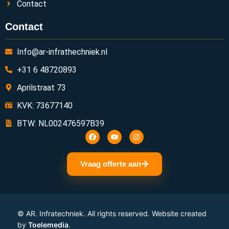
Contact
Contact
Info@ar-infrathechniek.nl
+31 6 48720893
Aprilstraat 73
KVK: 73677140
BTW: NL002476597B39
Vraag offerte aan
©
AR. Infratechniek. All rights reserved. Website created
by
Toelemedia
.