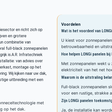
Voordelen
esector en richt zich op
Wat is het voordeel van LONG
jven en grotere
U kiest voor zonnepanelen
un combinatie van
betrouwbaarheid en uitstra
ral full-black zonnepanelen
Hoe helpen LONGi panelen bij
rijk is.A.R. Infratechniek
allatie: van advies over
Met zonnepanelen wekt u 
terkast, montage op het
elektriciteit van het net ho
ng. Wij kijken naar uw dak,
Waarom is de uitstraling bela
tige uitbreiding met een
Full-black zonnepanelen s
voor een rustige, strakke 
Zijn LONGi panelen toekomst
nneceltechnologie met
ng op het dak.
Ja, de installatie kan wor