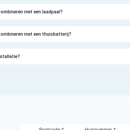
combineren met een laadpaal?
ombineren met een thuisbatterij?
nstallatie?
Postcode
*
Huisnummer
*