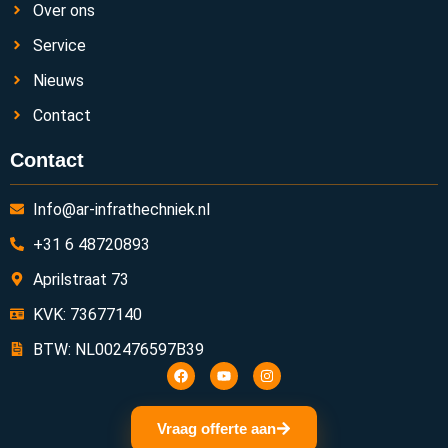
Over ons
Service
Nieuws
Contact
Contact
Info@ar-infrathechniek.nl
+31 6 48720893
Aprilstraat 73
KVK: 73677140
BTW: NL002476597B39
Vraag offerte aan