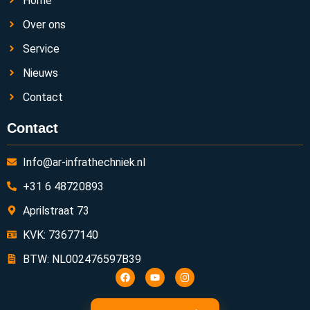
Home
Over ons
Service
Nieuws
Contact
Contact
Info@ar-infrathechniek.nl
+31 6 48720893
Aprilstraat 73
KVK: 73677140
BTW: NL002476597B39