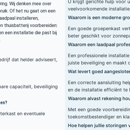
U krijgt gerichte hulp voor
ring. Wij denken mee over
veelvoorkomende installaties
bruik. Of het nu gaat om een
Waarom is een moderne gro
adpaal installeren,
n thuisbatterij voorbereiden:
Een goede groepenkast verho
n een installatie die past bij
beter geschikt voor zonnep
.
Waarom een laadpaal profess
Een professionele installat
drijf dat helder adviseert,
juiste beveiliging en maakt 
Wat levert goed aangeslot
Een correcte aansluiting he
are capaciteit, beveiliging
en de installatie efficiënt te
Waarom alvast rekening hou
ren?
Met een goede voorbereiding
terkast en eventuele
toekomstbestendiger en klaa
Hoe helpen jullie storinge