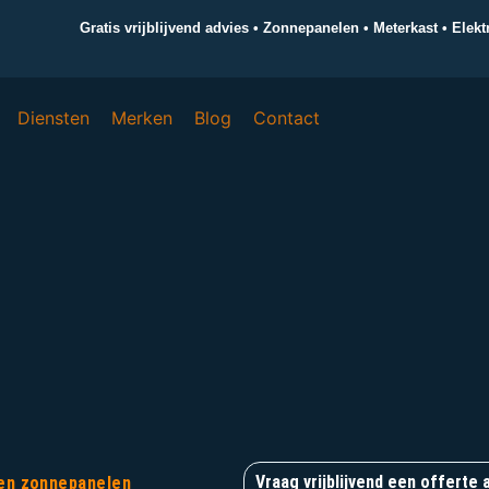
Gratis vrijblijvend advies • Zonnepanelen • Meterkast • Elek
Diensten
Merken
Blog
Contact
Vraag vrijblijvend een offerte 
l en zonnepanelen