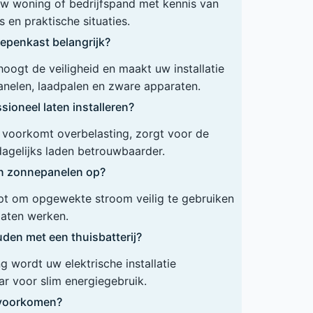
 uw woning of bedrijfspand met kennis van
 en praktische situaties.
epenkast belangrijk?
ogt de veiligheid en maakt uw installatie
anelen, laadpalen en zware apparaten.
ioneel laten installeren?
ie voorkomt overbelasting, zorgt voor de
dagelijks laden betrouwbaarder.
en zonnepanelen op?
lpt om opgewekte stroom veilig te gebruiken
 laten werken.
den met een thuisbatterij?
 wordt uw elektrische installatie
r voor slim energiegebruik.
n voorkomen?