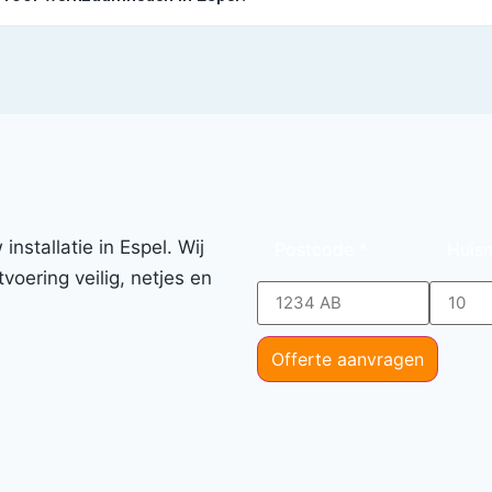
nstallatie in Espel. Wij
Postcode
*
Huis
voering veilig, netjes en
Offerte aanvragen