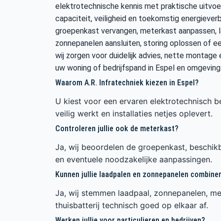
elektrotechnische kennis met praktische uitvoe
capaciteit, veiligheid en toekomstig energiever
groepenkast vervangen, meterkast aanpassen, la
zonnepanelen aansluiten, storing oplossen of ee
wij zorgen voor duidelijk advies, nette montage e
uw woning of bedrijfspand in Espel en omgeving
Waarom A.R. Infratechniek kiezen in Espel?
U kiest voor een ervaren elektrotechnisch be
veilig werkt en installaties netjes oplevert.
Controleren jullie ook de meterkast?
Ja, wij beoordelen de groepenkast, beschikb
en eventuele noodzakelijke aanpassingen.
Kunnen jullie laadpalen en zonnepanelen combine
Ja, wij stemmen laadpaal, zonnepanelen, me
thuisbatterij technisch goed op elkaar af.
Werken jullie voor particulieren en bedrijven?