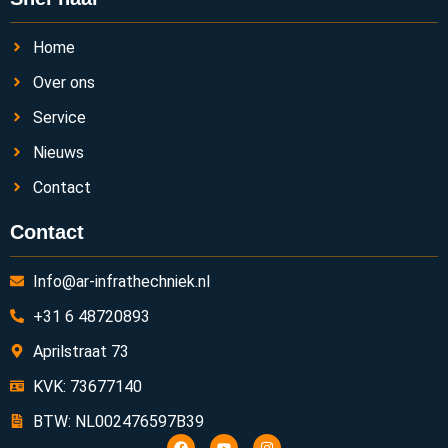
Home
Over ons
Service
Nieuws
Contact
Contact
Info@ar-infrathechniek.nl
+31 6 48720893
Aprilstraat 73
KVK: 73677140
BTW: NL002476597B39