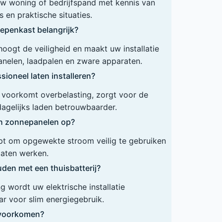
 uw woning of bedrijfspand met kennis van
 en praktische situaties.
epenkast belangrijk?
ogt de veiligheid en maakt uw installatie
anelen, laadpalen en zware apparaten.
ioneel laten installeren?
ie voorkomt overbelasting, zorgt voor de
dagelijks laden betrouwbaarder.
en zonnepanelen op?
lpt om opgewekte stroom veilig te gebruiken
 laten werken.
den met een thuisbatterij?
 wordt uw elektrische installatie
r voor slim energiegebruik.
n voorkomen?