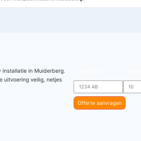
installatie in Muiderberg.
Postcode
*
Huis
 uitvoering veilig, netjes
Offerte aanvragen