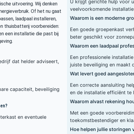
U krijgt gerichte hulp voor
sche uitvoering. Wij denken
veelvoorkomende installaties
nergieverbruik. Of het nu gaat
Waarom is een moderne gro
sen, laadpaal installeren,
n thuisbatterij voorbereiden:
Een goede groepenkast verho
n een installatie die past bij
beter geschikt voor zonnep
eving.
Waarom een laadpaal profess
Een professionele installat
drijf dat helder adviseert,
juiste beveiliging en maakt 
Wat levert goed aangeslot
Een correcte aansluiting he
are capaciteit, beveiliging
en de installatie efficiënt te
Waarom alvast rekening hou
ren?
Met een goede voorbereiding
terkast en eventuele
toekomstbestendiger en klaa
Hoe helpen jullie storinge