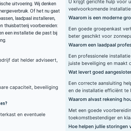
U krijgt gerichte hulp voor
sche uitvoering. Wij denken
veelvoorkomende installaties
nergieverbruik. Of het nu gaat
Waarom is een moderne gro
sen, laadpaal installeren,
n thuisbatterij voorbereiden:
Een goede groepenkast verho
n een installatie die past bij
beter geschikt voor zonnep
ng.
Waarom een laadpaal profess
Een professionele installat
drijf dat helder adviseert,
juiste beveiliging en maakt 
Wat levert goed aangeslot
Een correcte aansluiting he
are capaciteit, beveiliging
en de installatie efficiënt te
Waarom alvast rekening hou
ren?
Met een goede voorbereiding
terkast en eventuele
toekomstbestendiger en klaa
Hoe helpen jullie storinge