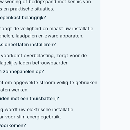
 uw woning of bedrijfspand met kennis van
 en praktische situaties.
epenkast belangrijk?
ogt de veiligheid en maakt uw installatie
anelen, laadpalen en zware apparaten.
ioneel laten installeren?
ie voorkomt overbelasting, zorgt voor de
dagelijks laden betrouwbaarder.
en zonnepanelen op?
lpt om opgewekte stroom veilig te gebruiken
 laten werken.
den met een thuisbatterij?
 wordt uw elektrische installatie
r voor slim energiegebruik.
n voorkomen?