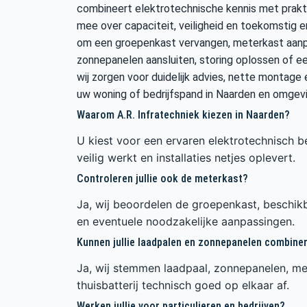
combineert elektrotechnische kennis met prakti
mee over capaciteit, veiligheid en toekomstig e
om een groepenkast vervangen, meterkast aanpas
zonnepanelen aansluiten, storing oplossen of ee
wij zorgen voor duidelijk advies, nette montage e
uw woning of bedrijfspand in Naarden en omgevi
Waarom A.R. Infratechniek kiezen in Naarden?
U kiest voor een ervaren elektrotechnisch be
veilig werkt en installaties netjes oplevert.
Controleren jullie ook de meterkast?
Ja, wij beoordelen de groepenkast, beschikb
en eventuele noodzakelijke aanpassingen.
Kunnen jullie laadpalen en zonnepanelen combine
Ja, wij stemmen laadpaal, zonnepanelen, me
thuisbatterij technisch goed op elkaar af.
Werken jullie voor particulieren en bedrijven?