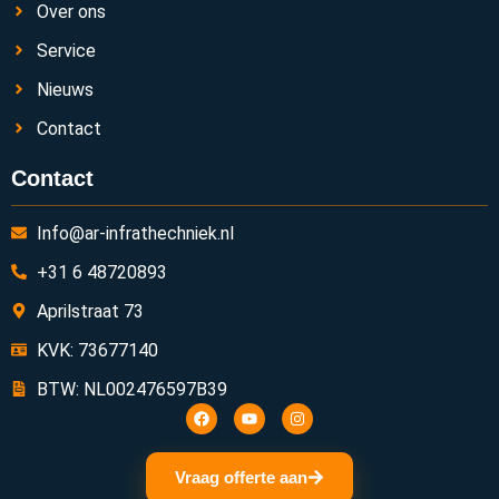
Over ons
Service
Nieuws
Contact
Contact
Info@ar-infrathechniek.nl
+31 6 48720893
Aprilstraat 73
KVK: 73677140
BTW: NL002476597B39
Vraag offerte aan