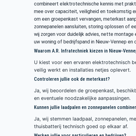
combineert elektrotechnische kennis met prakti
mee over capaciteit, veiligheid en toekomstig e
om een groepenkast vervangen, meterkast aanpas
zonnepanelen aansluiten, storing oplossen of ee
wij zorgen voor duidelijk advies, nette montage e
uw woning of bedrijfspand in Nieuw-Vennep en 
Waarom A.R. Infratechniek kiezen in Nieuw-Venne
U kiest voor een ervaren elektrotechnisch be
veilig werkt en installaties netjes oplevert.
Controleren jullie ook de meterkast?
Ja, wij beoordelen de groepenkast, beschikb
en eventuele noodzakelijke aanpassingen.
Kunnen jullie laadpalen en zonnepanelen combine
Ja, wij stemmen laadpaal, zonnepanelen, me
thuisbatterij technisch goed op elkaar af.
Werken jullie voor particulieren en bedrijven?