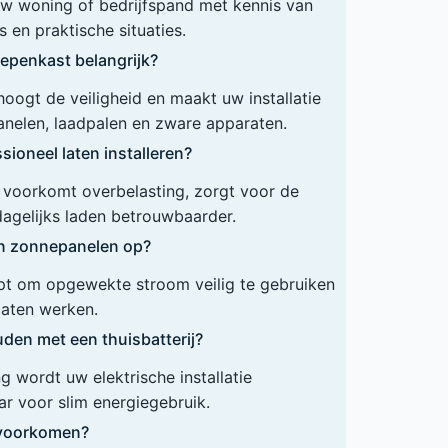
 uw woning of bedrijfspand met kennis van
 en praktische situaties.
epenkast belangrijk?
ogt de veiligheid en maakt uw installatie
anelen, laadpalen en zware apparaten.
ioneel laten installeren?
ie voorkomt overbelasting, zorgt voor de
dagelijks laden betrouwbaarder.
en zonnepanelen op?
lpt om opgewekte stroom veilig te gebruiken
 laten werken.
den met een thuisbatterij?
 wordt uw elektrische installatie
r voor slim energiegebruik.
n voorkomen?