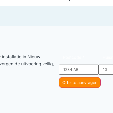
installatie in Nieuw-
Postcode
*
Huis
orgen de uitvoering veilig,
Offerte aanvragen