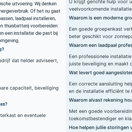
U krijgt gerichte hulp voor
sche uitvoering. Wij denken
veelvoorkomende installaties
nergieverbruik. Of het nu gaat
Waarom is een moderne gro
sen, laadpaal installeren,
n thuisbatterij voorbereiden:
Een goede groepenkast verho
n een installatie die past bij
beter geschikt voor zonnep
omgeving.
Waarom een laadpaal profess
p?
Een professionele installat
drijf dat helder adviseert,
juiste beveiliging en maakt 
Wat levert goed aangeslot
Een correcte aansluiting he
are capaciteit, beveiliging
en de installatie efficiënt te
Waarom alvast rekening hou
ren?
Met een goede voorbereiding
terkast en eventuele
toekomstbestendiger en klaa
Hoe helpen jullie storinge