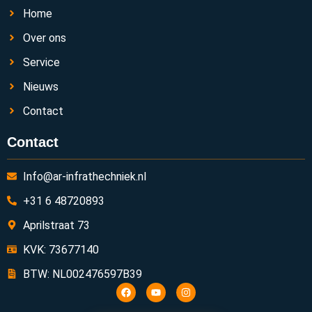
Home
Over ons
Service
Nieuws
Contact
Contact
Info@ar-infrathechniek.nl
+31 6 48720893
Aprilstraat 73
KVK: 73677140
BTW: NL002476597B39