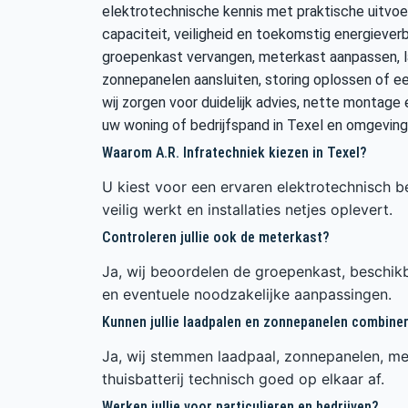
elektrotechnische kennis met praktische uitvoe
capaciteit, veiligheid en toekomstig energiever
groepenkast vervangen, meterkast aanpassen, la
zonnepanelen aansluiten, storing oplossen of ee
wij zorgen voor duidelijk advies, nette montage e
uw woning of bedrijfspand in Texel en omgeving
Waarom A.R. Infratechniek kiezen in Texel?
U kiest voor een ervaren elektrotechnisch be
veilig werkt en installaties netjes oplevert.
Controleren jullie ook de meterkast?
Ja, wij beoordelen de groepenkast, beschikb
en eventuele noodzakelijke aanpassingen.
Kunnen jullie laadpalen en zonnepanelen combine
Ja, wij stemmen laadpaal, zonnepanelen, me
thuisbatterij technisch goed op elkaar af.
Werken jullie voor particulieren en bedrijven?