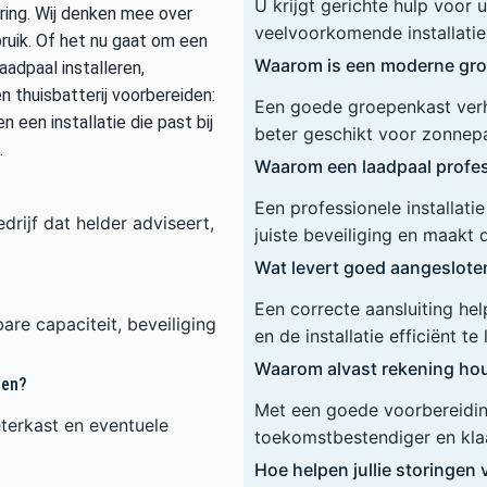
U krijgt gerichte hulp voor
ring. Wij denken mee over
veelvoorkomende installaties
bruik. Of het nu gaat om een
Waarom is een moderne gro
adpaal installeren,
n thuisbatterij voorbereiden:
Een goede groepenkast verho
n een installatie die past bij
beter geschikt voor zonnep
.
Waarom een laadpaal profess
Een professionele installat
drijf dat helder adviseert,
juiste beveiliging en maakt 
Wat levert goed aangeslot
Een correcte aansluiting he
are capaciteit, beveiliging
en de installatie efficiënt te
Waarom alvast rekening hou
ren?
Met een goede voorbereiding
terkast en eventuele
toekomstbestendiger en klaa
Hoe helpen jullie storinge