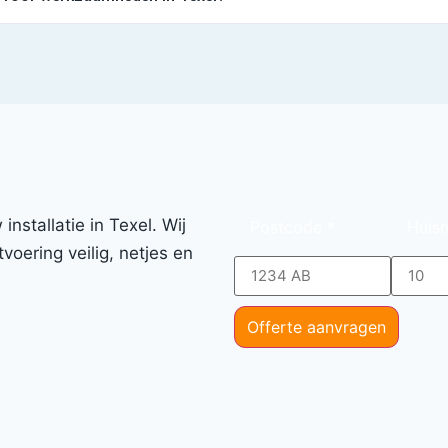
nstallatie in Texel. Wij
Postcode
*
Huis
voering veilig, netjes en
Offerte aanvragen