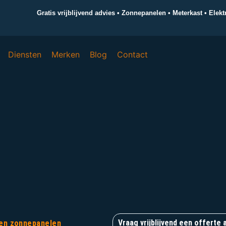
Gratis vrijblijvend advies • Zonnepanelen • Meterkast • Elek
Diensten
Merken
Blog
Contact
Vraag vrijblijvend een offerte 
l en zonnepanelen