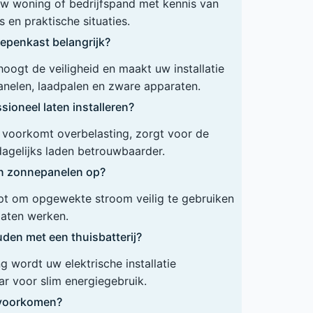
 uw woning of bedrijfspand met kennis van
 en praktische situaties.
epenkast belangrijk?
ogt de veiligheid en maakt uw installatie
anelen, laadpalen en zware apparaten.
ioneel laten installeren?
ie voorkomt overbelasting, zorgt voor de
dagelijks laden betrouwbaarder.
en zonnepanelen op?
lpt om opgewekte stroom veilig te gebruiken
 laten werken.
den met een thuisbatterij?
 wordt uw elektrische installatie
r voor slim energiegebruik.
n voorkomen?