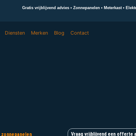
Gratis vrijblijvend advies • Zonnepanelen • Meterkast • Elek
Diensten
Merken
Blog
Contact
Vraag vrijblijvend een offerte 
en zonnepanelen