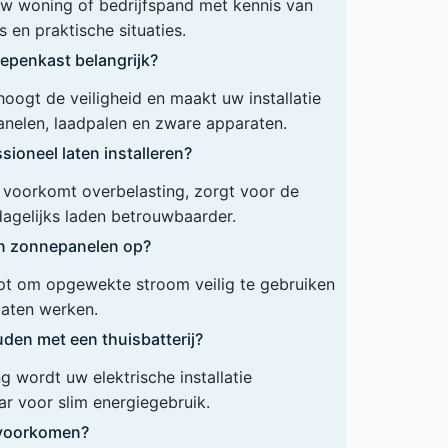
 uw woning of bedrijfspand met kennis van
 en praktische situaties.
epenkast belangrijk?
ogt de veiligheid en maakt uw installatie
anelen, laadpalen en zware apparaten.
ioneel laten installeren?
ie voorkomt overbelasting, zorgt voor de
dagelijks laden betrouwbaarder.
en zonnepanelen op?
lpt om opgewekte stroom veilig te gebruiken
 laten werken.
den met een thuisbatterij?
 wordt uw elektrische installatie
r voor slim energiegebruik.
n voorkomen?