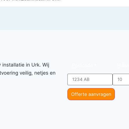
nstallatie in Urk. Wij
Postcode
*
Huis
voering veilig, netjes en
Offerte aanvragen