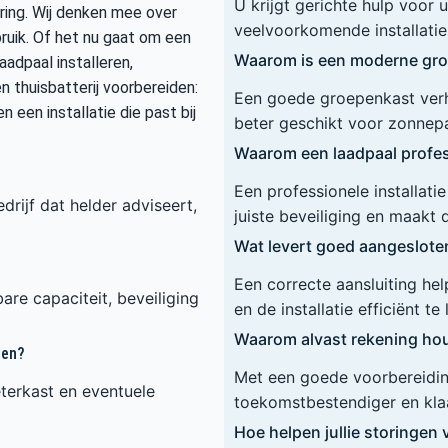
U krijgt gerichte hulp voor
ring. Wij denken mee over
veelvoorkomende installaties
bruik. Of het nu gaat om een
Waarom is een moderne gro
adpaal installeren,
n thuisbatterij voorbereiden:
Een goede groepenkast verho
n een installatie die past bij
beter geschikt voor zonnep
Waarom een laadpaal profess
Een professionele installat
drijf dat helder adviseert,
juiste beveiliging en maakt 
Wat levert goed aangeslot
Een correcte aansluiting he
are capaciteit, beveiliging
en de installatie efficiënt te
Waarom alvast rekening hou
ren?
Met een goede voorbereiding
terkast en eventuele
toekomstbestendiger en klaa
Hoe helpen jullie storinge