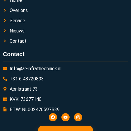
Home
Over ons
Service
Nieuws
Contact
Contact
Info@ar-infrathechniek.nl
+31 6 48720893
Aprilstraat 73
KVK: 73677140
BTW: NL002476597B39