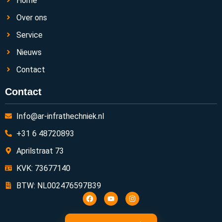
Home
Over ons
Service
Nieuws
Contact
Contact
Info@ar-infrathechniek.nl
+31 6 48720893
Aprilstraat 73
KVK: 73677140
BTW: NL002476597B39