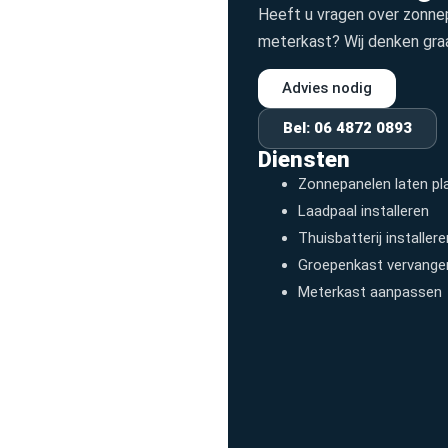
Heeft u vragen over zonnep
meterkast? Wij denken gra
Advies nodig
Bel: 06 4872 0893
Diensten
Zonnepanelen laten pl
Laadpaal installeren
Thuisbatterij installer
Groepenkast vervange
Meterkast aanpassen