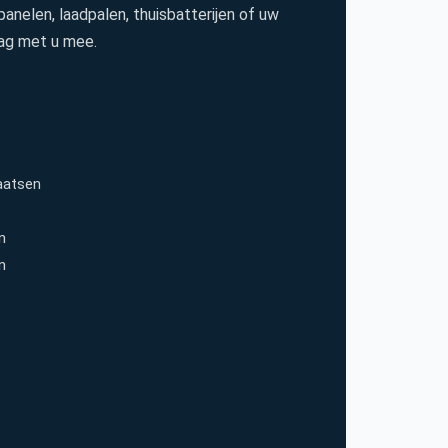
anelen, laadpalen, thuisbatterijen of uw
ag met u mee.
aatsen
en
n