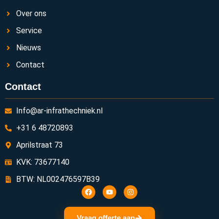
Over ons
Service
Nieuws
Contact
Contact
Info@ar-infrathechniek.nl
+31 6 48720893
Aprilstraat 73
KVK: 73677140
BTW: NL002476597B39
Vraag offerte aan