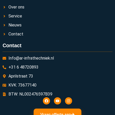
Over ons
Service
Nieuws
Contact
Contact
Info@ar-infrathechniek.nl
+31 6 48720893
Aprilstraat 73
KVK: 73677140
BTW: NL002476597B39
Vraag offerte aan