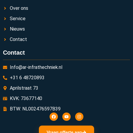
Over ons
Service
Nieuws
Contact
Contact
Info@ar-infrathechniek.nl
+31 6 48720893
Aprilstraat 73
KVK: 73677140
BTW: NL002476597B39
Vraag offerte aan