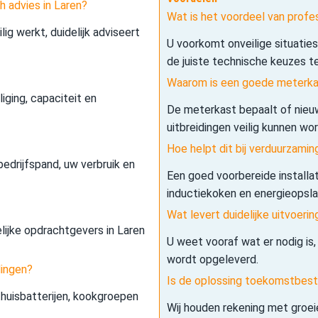
h advies in Laren?
Wat is het voordeel van profe
lig werkt, duidelijk adviseert
U voorkomt onveilige situatie
de juiste technische keuzes t
Waarom is een goede meterkas
iging, capaciteit en
De meterkast bepaalt of nieuw
uitbreidingen veilig kunnen wo
Hoe helpt dit bij verduurzamin
edrijfspand, uw verbruik en
Een goed voorbereide installa
inductiekoken en energieopslag 
Wat levert duidelijke uitvoerin
elijke opdrachtgevers in Laren
U weet vooraf wat er nodig is,
wordt opgeleverd.
dingen?
Is de oplossing toekomstbes
 thuisbatterijen, kookgroepen
Wij houden rekening met groe