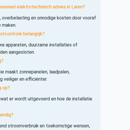
ssioneel elektrotechnisch advies in Laren?
s, overbelasting en onnodige kosten door vooraf
e maken.
tcontrole belangrijk?
e apparaten, duurzame installaties of
rden aangesloten.
g?
tie maakt zonnepanelen, laadpalen,
veiliger en efficiënter.
g op?
 wat er wordt uitgevoerd en hoe de installatie
tendig?
iend stroomverbruik en toekomstige wensen,