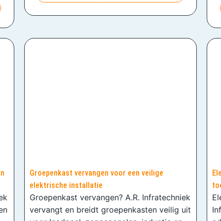
en
Groepenkast vervangen voor een veilige
El
elektrische installatie
to
iek
Groepenkast vervangen? A.R. Infratechniek
El
en
vervangt en breidt groepenkasten veilig uit
In