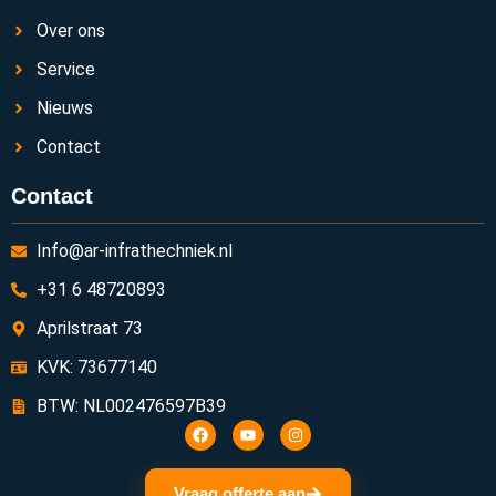
Over ons
Service
Nieuws
Contact
Contact
Info@ar-infrathechniek.nl
+31 6 48720893
Aprilstraat 73
KVK: 73677140
BTW: NL002476597B39
Vraag offerte aan