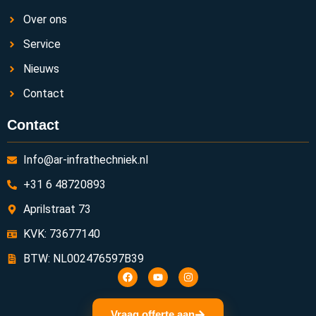
Over ons
Service
Nieuws
Contact
Contact
Info@ar-infrathechniek.nl
+31 6 48720893
Aprilstraat 73
KVK: 73677140
BTW: NL002476597B39
Vraag offerte aan