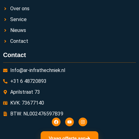
Over ons
Service
Nieuws
Contact
Contact
Info@ar-infrathechniek.nl
+31 6 48720893
Aprilstraat 73
KVK: 73677140
BTW: NL002476597B39
Vraag offerte aan