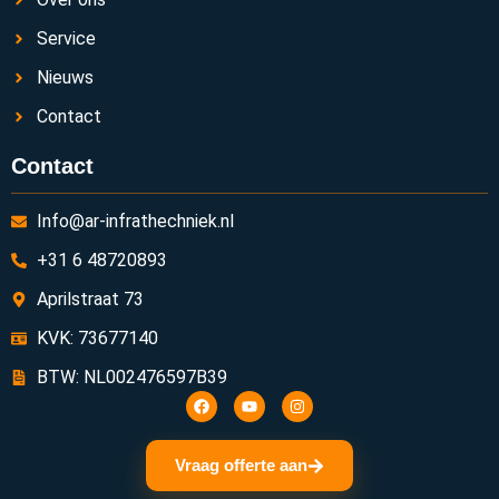
Service
Nieuws
Contact
Contact
Info@ar-infrathechniek.nl
+31 6 48720893
Aprilstraat 73
KVK: 73677140
BTW: NL002476597B39
Vraag offerte aan