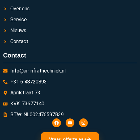
Over ons
Service
Nieuws
Contact
Contact
Info@ar-infrathechniek.nl
+31 6 48720893
Aprilstraat 73
KVK: 73677140
BTW: NL002476597B39
Vraag offerte aan