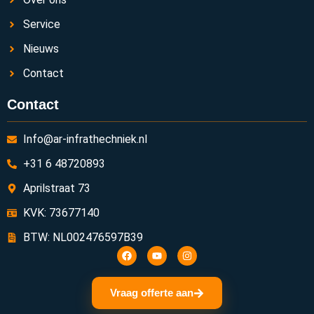
Service
Nieuws
Contact
Contact
Info@ar-infrathechniek.nl
+31 6 48720893
Aprilstraat 73
KVK: 73677140
BTW: NL002476597B39
Vraag offerte aan