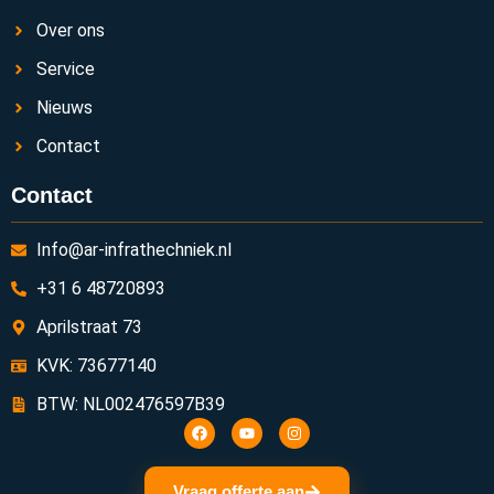
Over ons
Service
Nieuws
Contact
Contact
Info@ar-infrathechniek.nl
+31 6 48720893
Aprilstraat 73
KVK: 73677140
BTW: NL002476597B39
Vraag offerte aan