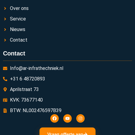
Over ons
Service
Nieuws
Contact
Contact
Info@ar-infrathechniek.nl
+31 6 48720893
Aprilstraat 73
KVK: 73677140
BTW: NL002476597B39
Vraag offerte aan