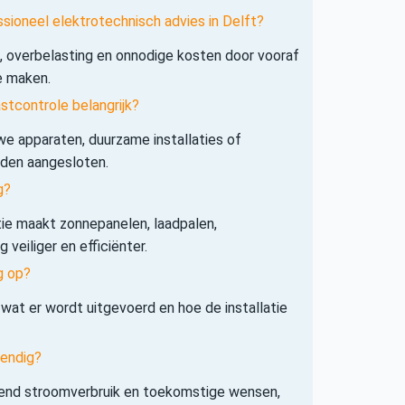
ssioneel elektrotechnisch advies in Delft?
s, overbelasting en onnodige kosten door vooraf
e maken.
tcontrole belangrijk?
e apparaten, duurzame installaties of
rden aangesloten.
g?
tie maakt zonnepanelen, laadpalen,
veiliger en efficiënter.
g op?
 wat er wordt uitgevoerd en hoe de installatie
tendig?
iend stroomverbruik en toekomstige wensen,