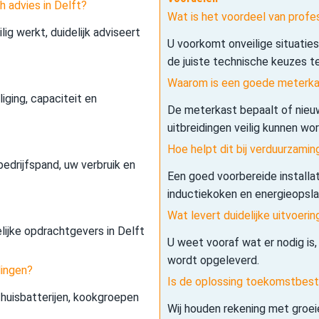
h advies in Delft?
Wat is het voordeel van profe
lig werkt, duidelijk adviseert
U voorkomt onveilige situatie
de juiste technische keuzes t
Waarom is een goede meterkas
iging, capaciteit en
De meterkast bepaalt of nieuw
uitbreidingen veilig kunnen wo
Hoe helpt dit bij verduurzamin
edrijfspand, uw verbruik en
Een goed voorbereide installa
inductiekoken en energieopslag 
Wat levert duidelijke uitvoerin
elijke opdrachtgevers in Delft
U weet vooraf wat er nodig is,
wordt opgeleverd.
dingen?
Is de oplossing toekomstbes
 thuisbatterijen, kookgroepen
Wij houden rekening met groe