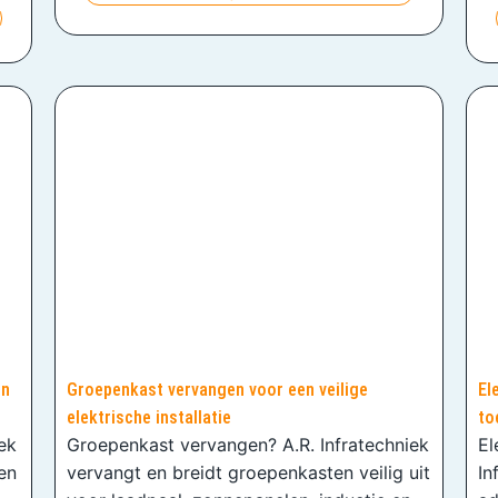
en
Groepenkast vervangen voor een veilige
El
elektrische installatie
to
iek
Groepenkast vervangen? A.R. Infratechniek
El
en
vervangt en breidt groepenkasten veilig uit
In