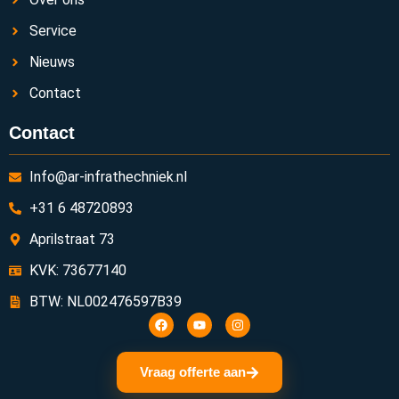
Service
Nieuws
Contact
Contact
Info@ar-infrathechniek.nl
+31 6 48720893
Aprilstraat 73
KVK: 73677140
BTW: NL002476597B39
Vraag offerte aan