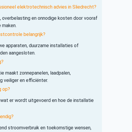
sioneel elektrotechnisch advies in Sliedrecht?
s, overbelasting en onnodige kosten door vooraf
e maken.
tcontrole belangrijk?
e apparaten, duurzame installaties of
rden aangesloten.
g?
tie maakt zonnepanelen, laadpalen,
veiliger en efficiënter.
g op?
 wat er wordt uitgevoerd en hoe de installatie
tendig?
iend stroomverbruik en toekomstige wensen,