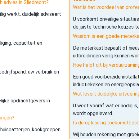
 advies in Sliedrecht?
Wat is het voordeel van profes
lig werkt, duidelijk adviseert
U voorkomt onveilige situatie
de juiste technische keuzes t
Waarom is een goede meterkas
iging, capaciteit en
De meterkast bepaalt of nieuw
uitbreidingen veilig kunnen wo
Hoe helpt dit bij verduurzamin
edrijfspand, uw verbruik en
Een goed voorbereide installa
inductiekoken en energieopslag 
Wat levert duidelijke uitvoerin
elijke opdrachtgevers in
U weet vooraf wat er nodig is,
wordt opgeleverd.
dingen?
Is de oplossing toekomstbes
 thuisbatterijen, kookgroepen
Wij houden rekening met groe