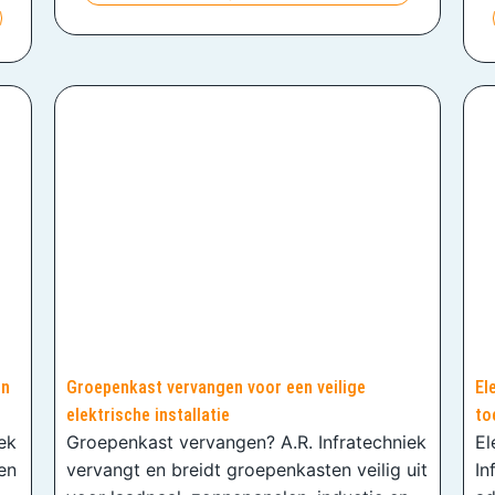
en
Groepenkast vervangen voor een veilige
El
elektrische installatie
to
iek
Groepenkast vervangen? A.R. Infratechniek
El
en
vervangt en breidt groepenkasten veilig uit
In