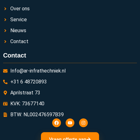
Over ons
Service
Nieuws
Contact
Contact
Info@ar-infrathechniek.nl
+31 6 48720893
Aprilstraat 73
KVK: 73677140
BTW: NL002476597B39
Vraag offerte aan