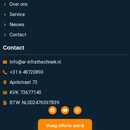
Over ons
Service
Nieuws
Contact
Contact
Info@ar-infrathechniek.nl
+31 6 48720893
Aprilstraat 73
KVK: 73677140
BTW: NL002476597B39
Vraag offerte aan