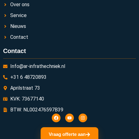
Over ons
Service
Nieuws
Contact
Contact
Info@ar-infrathechniek.nl
+31 6 48720893
Aprilstraat 73
KVK: 73677140
BTW: NL002476597B39
Vraag offerte aan