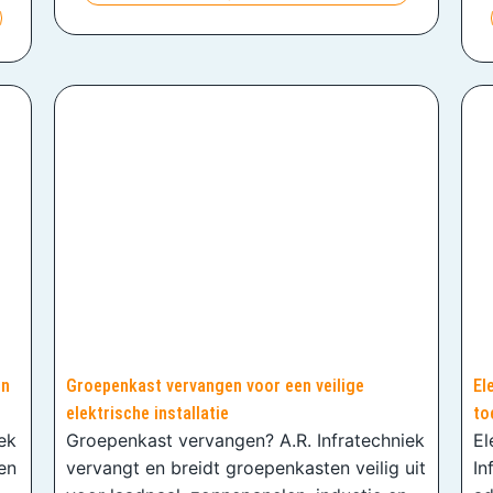
en
Groepenkast vervangen voor een veilige
El
elektrische installatie
to
iek
Groepenkast vervangen? A.R. Infratechniek
El
en
vervangt en breidt groepenkasten veilig uit
In