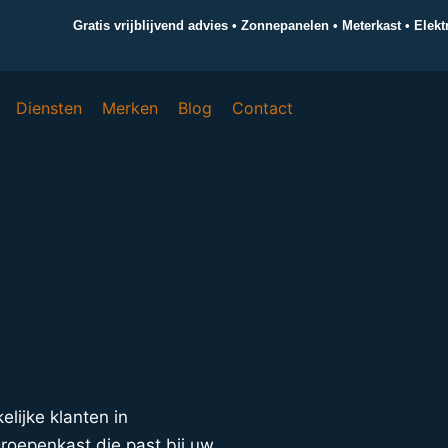
Gratis vrijblijvend advies • Zonnepanelen • Meterkast • Elek
Diensten
Merken
Blog
Contact
elijke klanten in
roepenkast die past bij uw