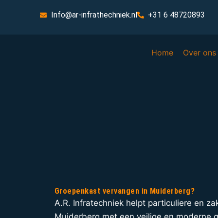
Info@ar-infrathechniek.nl
+31 6 48720893
Home
Over ons
Groepenkast vervangen in Muiderberg?
A.R. Infratechniek helpt particuliere en zak
Muiderberg met een veilige en moderne g