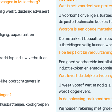
rvangen in Muiderberg?
Wat is het voordeel van profe
lig werkt, duidelijk adviseert
U voorkomt onveilige situatie
de juiste technische keuzes t
Waarom is een goede meterkas
iging, capaciteit en
De meterkast bepaalt of nieuw
uitbreidingen veilig kunnen wo
Hoe helpt dit bij verduurzamin
edrijfspand, uw verbruik en
Een goed voorbereide installa
inductiekoken en energieopslag 
Wat levert duidelijke uitvoerin
elijke opdrachtgevers in
U weet vooraf wat er nodig is,
wordt opgeleverd.
dingen?
Is de oplossing toekomstbes
 thuisbatterijen, kookgroepen
Wij houden rekening met groe