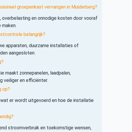
ssioneel groepenkast vervangen in Muiderberg?
s, overbelasting en onnodige kosten door vooraf
e maken.
tcontrole belangrijk?
e apparaten, duurzame installaties of
rden aangesloten.
g?
tie maakt zonnepanelen, laadpalen,
veiliger en efficiënter.
g op?
 wat er wordt uitgevoerd en hoe de installatie
tendig?
iend stroomverbruik en toekomstige wensen,