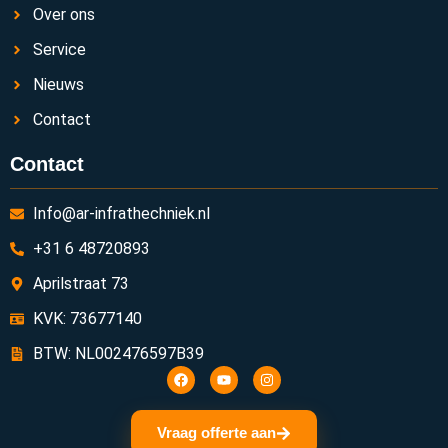
Over ons
Service
Nieuws
Contact
Contact
Info@ar-infrathechniek.nl
+31 6 48720893
Aprilstraat 73
KVK: 73677140
BTW: NL002476597B39
Vraag offerte aan