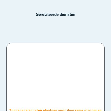
Gerelateerde diensten
Zonnepanelen laten plaatsen voor duurzame stroom en