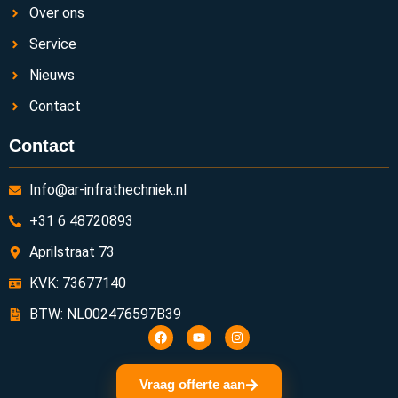
Over ons
Service
Nieuws
Contact
Contact
Info@ar-infrathechniek.nl
+31 6 48720893
Aprilstraat 73
KVK: 73677140
BTW: NL002476597B39
Vraag offerte aan