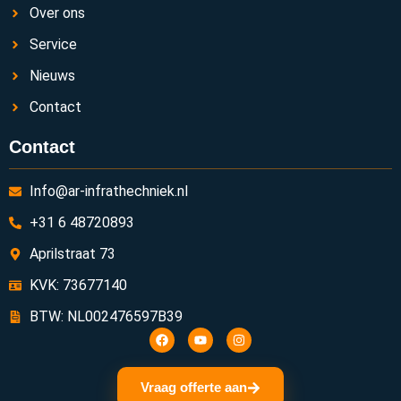
Over ons
Service
Nieuws
Contact
Contact
Info@ar-infrathechniek.nl
+31 6 48720893
Aprilstraat 73
KVK: 73677140
BTW: NL002476597B39
Vraag offerte aan