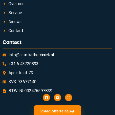
Over ons
Service
Nieuws
Contact
Contact
Info@ar-infrathechniek.nl
+31 6 48720893
Aprilstraat 73
KVK: 73677140
BTW: NL002476597B39
Vraag offerte aan