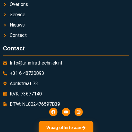
Over ons
Service
Nieuws
Contact
Contact
Info@ar-infrathechniek.nl
+31 6 48720893
Aprilstraat 73
KVK: 73677140
BTW: NL002476597B39
Vraag offerte aan