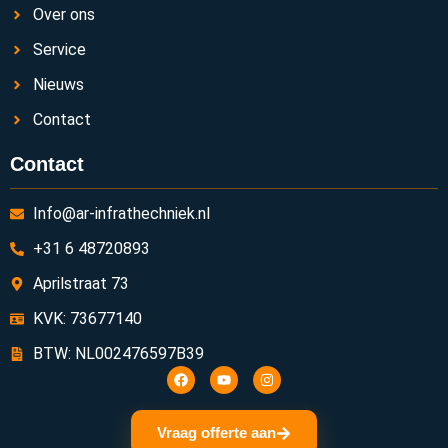
Over ons
Service
Nieuws
Contact
Contact
Info@ar-infrathechniek.nl
+31 6 48720893
Aprilstraat 73
KVK: 73677140
BTW: NL002476597B39
Vraag offerte aan