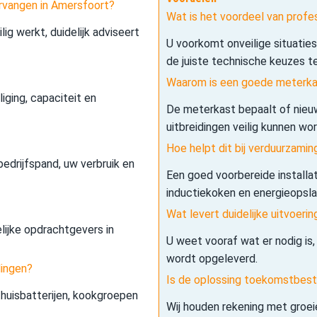
rvangen in Amersfoort?
Wat is het voordeel van prof
lig werkt, duidelijk adviseert
U voorkomt onveilige situatie
de juiste technische keuzes t
Waarom is een goede meterkas
iging, capaciteit en
De meterkast bepaalt of nieuw
uitbreidingen veilig kunnen wo
Hoe helpt dit bij verduurzamin
edrijfspand, uw verbruik en
Een goed voorbereide installa
inductiekoken en energieopslag 
Wat levert duidelijke uitvoerin
elijke opdrachtgevers in
U weet vooraf wat er nodig is,
wordt opgeleverd.
dingen?
Is de oplossing toekomstbes
 thuisbatterijen, kookgroepen
Wij houden rekening met groe