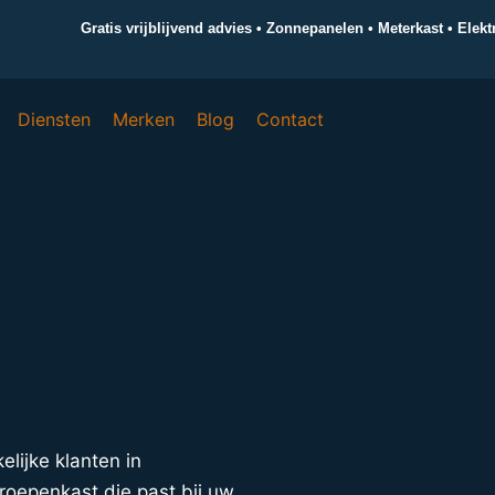
Gratis vrijblijvend advies • Zonnepanelen • Meterkast • Elek
Diensten
Merken
Blog
Contact
elijke klanten in
roepenkast die past bij uw