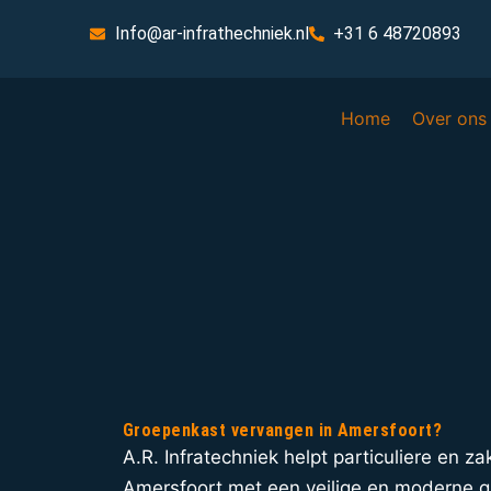
Info@ar-infrathechniek.nl
+31 6 48720893
Home
Over ons
Groepenkast vervangen in Amersfoort?
A.R. Infratechniek helpt particuliere en zak
Amersfoort met een veilige en moderne g