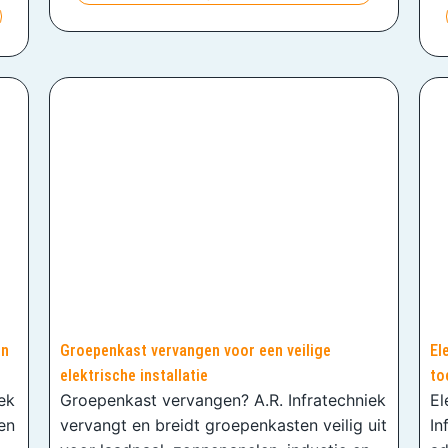
en
Groepenkast vervangen voor een veilige
El
elektrische installatie
to
iek
Groepenkast vervangen? A.R. Infratechniek
El
en
vervangt en breidt groepenkasten veilig uit
In