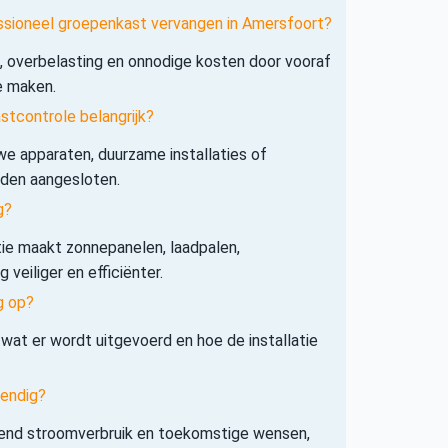
essioneel groepenkast vervangen in Amersfoort?
s, overbelasting en onnodige kosten door vooraf
e maken.
tcontrole belangrijk?
e apparaten, duurzame installaties of
rden aangesloten.
g?
tie maakt zonnepanelen, laadpalen,
veiliger en efficiënter.
g op?
 wat er wordt uitgevoerd en hoe de installatie
tendig?
iend stroomverbruik en toekomstige wensen,