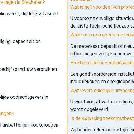
rvangen in Breukelen?
Wat is het voordeel van profe
lig werkt, duidelijk adviseert
U voorkomt onveilige situatie
de juiste technische keuzes t
Waarom is een goede meterkas
iging, capaciteit en
De meterkast bepaalt of nieuw
uitbreidingen veilig kunnen wo
Hoe helpt dit bij verduurzamin
edrijfspand, uw verbruik en
Een goed voorbereide installa
inductiekoken en energieopslag 
Wat levert duidelijke uitvoerin
elijke opdrachtgevers in
U weet vooraf wat er nodig is,
wordt opgeleverd.
dingen?
Is de oplossing toekomstbes
 thuisbatterijen, kookgroepen
Wij houden rekening met groe