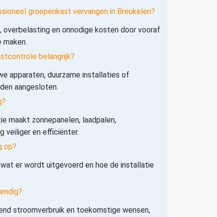
ssioneel groepenkast vervangen in Breukelen?
s, overbelasting en onnodige kosten door vooraf
e maken.
tcontrole belangrijk?
e apparaten, duurzame installaties of
rden aangesloten.
g?
tie maakt zonnepanelen, laadpalen,
veiliger en efficiënter.
g op?
 wat er wordt uitgevoerd en hoe de installatie
tendig?
iend stroomverbruik en toekomstige wensen,