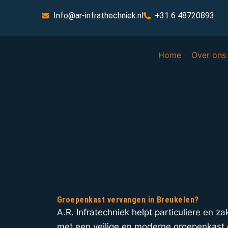
Info@ar-infrathechniek.nl
+31 6 48720893
Home
Over ons
Groepenkast vervangen in Breukelen?
A.R. Infratechniek helpt particuliere en za
met een veilige en moderne groepenkast d