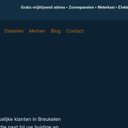
Gratis vrijblijvend advies • Zonnepanelen • Meterkast • Elek
Diensten
Merken
Blog
Contact
kelijke klanten in Breukelen
ie past bij uw huidige en