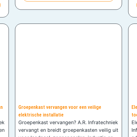
en
Groepenkast vervangen voor een veilige
El
elektrische installatie
to
iek
Groepenkast vervangen? A.R. Infratechniek
El
en
vervangt en breidt groepenkasten veilig uit
In