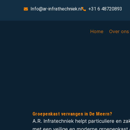
Info@ar-infrathechniek.nl
+31 6 48720893
Home
Over ons
Groepenkast vervangen in De Meern?
A.R. Infratechniek helpt particuliere en z
met een veilige en moderne groepenkast d