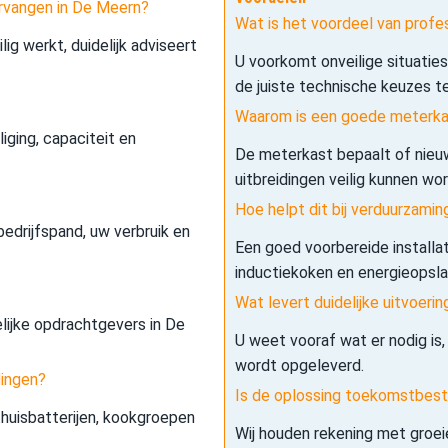
rvangen in De Meern?
Wat is het voordeel van prof
lig werkt, duidelijk adviseert
U voorkomt onveilige situatie
de juiste technische keuzes t
Waarom is een goede meterkas
iging, capaciteit en
De meterkast bepaalt of nieuw
uitbreidingen veilig kunnen wo
Hoe helpt dit bij verduurzamin
edrijfspand, uw verbruik en
Een goed voorbereide installa
inductiekoken en energieopslag 
Wat levert duidelijke uitvoerin
elijke opdrachtgevers in De
U weet vooraf wat er nodig is,
wordt opgeleverd.
dingen?
Is de oplossing toekomstbes
 thuisbatterijen, kookgroepen
Wij houden rekening met groe