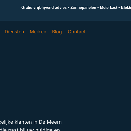
Gratis vrijblijvend advies • Zonnepanelen • Meterkast • Elek
Diensten
Merken
Blog
Contact
akelijke klanten in De Meern
ie past bij uw huidige en