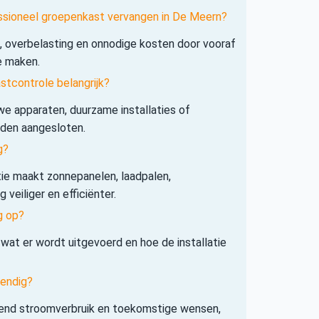
essioneel groepenkast vervangen in De Meern?
s, overbelasting en onnodige kosten door vooraf
e maken.
tcontrole belangrijk?
e apparaten, duurzame installaties of
rden aangesloten.
g?
tie maakt zonnepanelen, laadpalen,
veiliger en efficiënter.
g op?
 wat er wordt uitgevoerd en hoe de installatie
tendig?
iend stroomverbruik en toekomstige wensen,