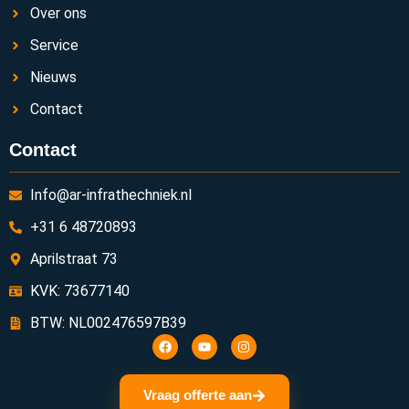
Over ons
Service
Nieuws
Contact
Contact
Info@ar-infrathechniek.nl
+31 6 48720893
Aprilstraat 73
KVK: 73677140
BTW: NL002476597B39
Vraag offerte aan