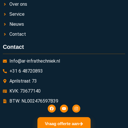
Over ons
Service
Nieuws
Contact
Contact
Info@ar-infrathechniek.nl
+31 6 48720893
Aprilstraat 73
KVK: 73677140
BTW: NL002476597B39
Vraag offerte aan