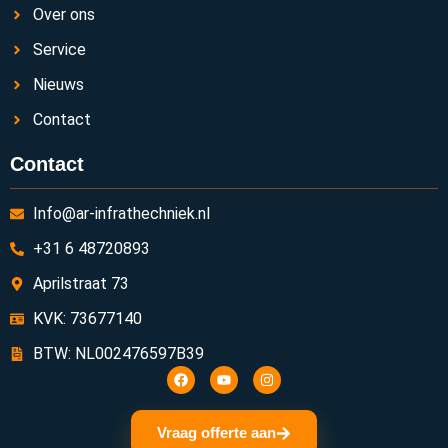
Over ons
Service
Nieuws
Contact
Contact
Info@ar-infrathechniek.nl
+31 6 48720893
Aprilstraat 73
KVK: 73677140
BTW: NL002476597B39
Vraag offerte aan