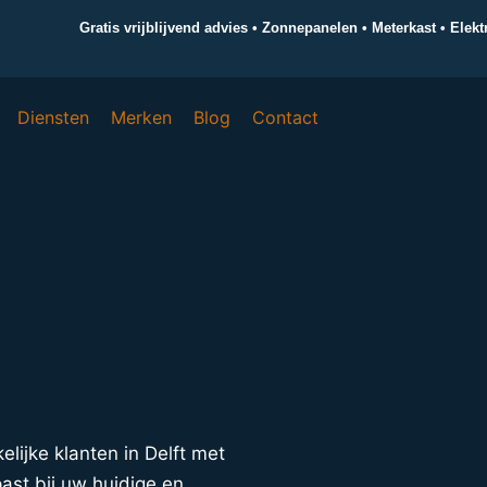
Gratis vrijblijvend advies • Zonnepanelen • Meterkast • Elek
Diensten
Merken
Blog
Contact
kelijke klanten in Delft met
ast bij uw huidige en