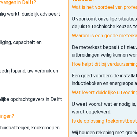
rvangen in Delft?
Wat is het voordeel van profe
lig werkt, duidelijk adviseert
U voorkomt onveilige situatie
de juiste technische keuzes t
Waarom is een goede meterkas
iging, capaciteit en
De meterkast bepaalt of nieuw
uitbreidingen veilig kunnen wo
Hoe helpt dit bij verduurzamin
edrijfspand, uw verbruik en
Een goed voorbereide installa
inductiekoken en energieopslag 
Wat levert duidelijke uitvoerin
elijke opdrachtgevers in Delft
U weet vooraf wat er nodig is,
wordt opgeleverd.
dingen?
Is de oplossing toekomstbes
 thuisbatterijen, kookgroepen
Wij houden rekening met groe