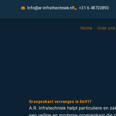
Info@ar-infrathechniek.nl
+31 6 48720893
Home
Over ons
Groepenkast vervangen in Delft?
A.R. Infratechniek helpt particuliere en za
een veilige en moderne groepenkast die p