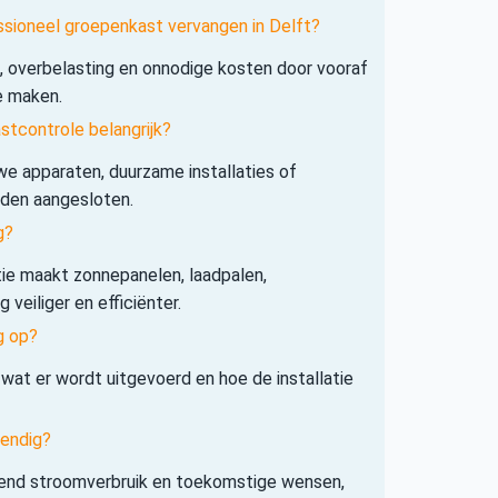
ssioneel groepenkast vervangen in Delft?
s, overbelasting en onnodige kosten door vooraf
e maken.
tcontrole belangrijk?
e apparaten, duurzame installaties of
rden aangesloten.
g?
tie maakt zonnepanelen, laadpalen,
veiliger en efficiënter.
g op?
 wat er wordt uitgevoerd en hoe de installatie
tendig?
iend stroomverbruik en toekomstige wensen,