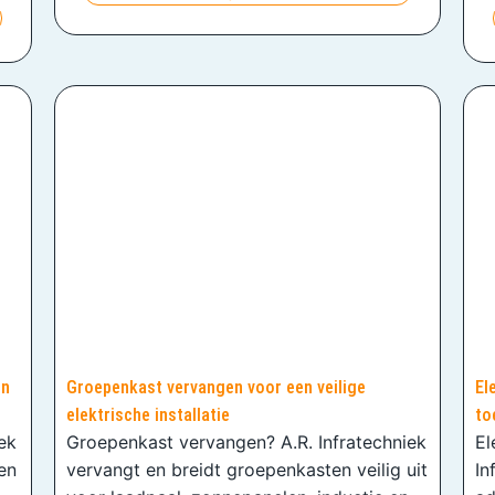
en
Groepenkast vervangen voor een veilige
El
elektrische installatie
to
iek
Groepenkast vervangen? A.R. Infratechniek
El
en
vervangt en breidt groepenkasten veilig uit
In